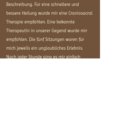
Beschreibung. Für eine schnellere und
bessere Heilung wurde mir eine Craniosacral
Therapie empfohlen. Eine bekannte
Therapeutin in unserer Gegend wurde mir
empfohlen. Die fünf Sitzungen waren für
mich jeweils ein unglaubliches Erlebnis.
Nach jeder Stunde ging es mir einfach
besser. Ich fühlte mich jeweils stärker und
wohler in meinem Körper. Ich war total
begeistert von der Arbeit der Therapeutin. So
fein und einfühlsam war ihr touch. Ich fühlte
mich aufgehoben, wahrgenommen und
begleitet. Die ruhige Atmosphäre, die
warmen Hände sowie der grosse Respekt
meinem Körper, meinem Geist und meiner
Seele gegenüber waren grossartig. Es fiel