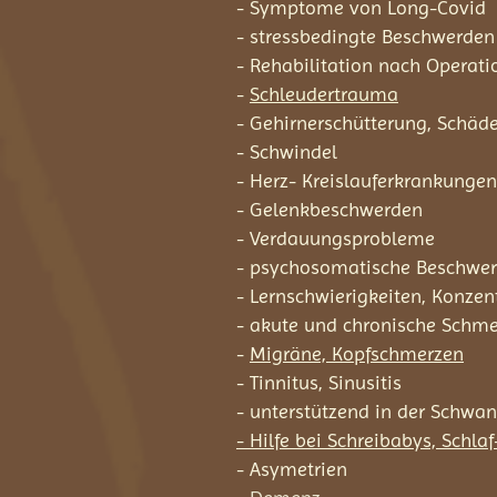
- Symptome von Long-Covid
- stressbedingte Beschwerden
- Rehabilitation nach Operatio
-
Schleudertrauma
- Gehirnerschütterung, Schäd
- Schwindel
- Herz- Kreislauferkrankungen
- Gelenkbeschwerden
- Verdauungsprobleme
- psychosomatische Beschwe
- Lernschwierigkeiten, Konzen
- akute und chronische Schm
-
Migräne, Kopfschmerzen
- Tinnitus, Sinusitis
- unterstützend in der Schwan
- Hilfe bei Schreibabys, Schl
- Asymetrien