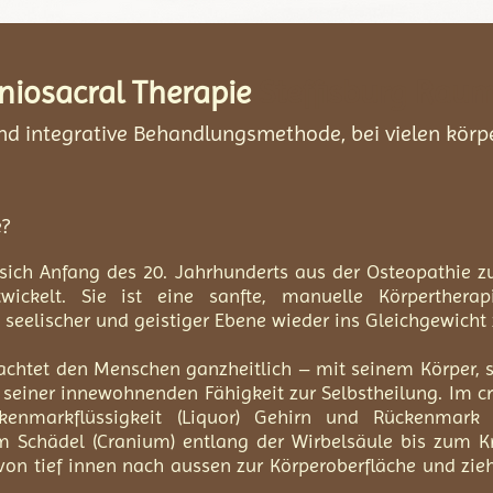
​iosacral Therapie
Steffisburg Rau
 und integrative Behandlungsmethode,
bei vielen kör
e?
sich Anfang des 20. Jahrhunderts aus der Osteopathie zu
ickelt. Sie ist eine sanfte, manuelle Körpertherapi
 seelischer und geistiger Ebene wieder ins Gleichgewicht 
rachtet den Menschen ganzheitlich – mit seinem Körper, s
seiner innewohnenden Fähigkeit zur Selbstheilung. Im c
enmarkflüssigkeit (Liquor) Gehirn und Rückenmark 
Schädel (Cranium) entlang der Wirbelsäule bis zum Kre
on tief innen nach aussen zur Körperoberfläche und zie